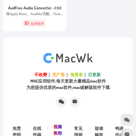
AudFree Audio Converter
- 2.11.0
将Apple Music、Audible书籍、iTunes歌曲和有声读物以及常规音轨转换为MP3、FLAC、WAV、M4A、AAC等的最佳音频转换器，以便在所有设备和播放器上播放。
实用程序
不收费
｜
无广告
｜
免登录
｜
日更新
MAC应用软件,每天更新大量精品mac软件
为您提供优质的mac软件,mac破解版软件下载
视频
免责
在线
常见
疑难
鸣谢
教程
声明
投稿
报错
解答
作者