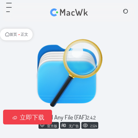
首页
•
正文
立即下载
Find Any File (FAF)
2.4.2
官方版
无广告
2,524