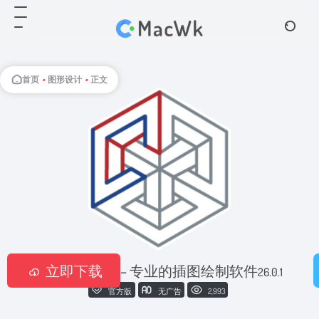
首页
•
图形设计
•
正文
Canvas X Draw – 专业的插图绘制软件
立即下载
26.0.1
官方版
无广告
2,993