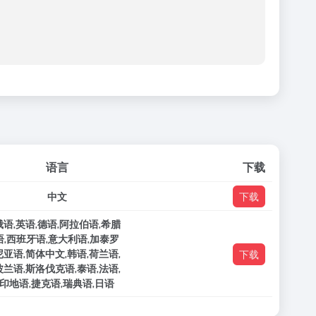
语言
下载
中文
下载
俄语,英语,德语,阿拉伯语,希腊
语,西班牙语,意大利语,加泰罗
尼亚语,简体中文,韩语,荷兰语,
下载
波兰语,斯洛伐克语,泰语,法语,
印地语,捷克语,瑞典语,日语