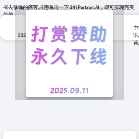
省去修饰的痛苦,只需单击一下 ON1 Portrait AI，即可实现完美
修饰。
更新日期：
分类标签：
中
2024年 3月 16日
图像
语
荷