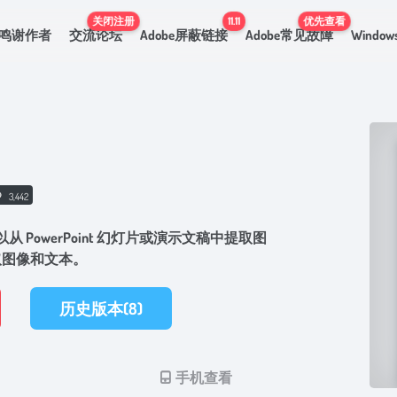
关闭注册
11.11
优先查看
鸣谢作者
交流论坛
Adobe屏蔽链接
Adobe常见故障
Windo
3,442
，您可以从 PowerPoint 幻灯片或演示文稿中提取图
提取图像和文本。
历史版本(8)
手机查看