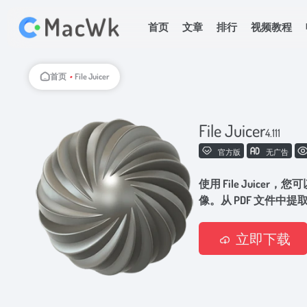
首页
文章
排行
视频教程
首页
•
File Juicer
File Juicer
4.111
官方版
无广告
使用 File Juicer
像。从 PDF 文件中
立即下载