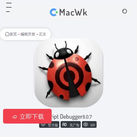
首页
•
编程开发
•
正文
立即下载
Script Debugger
8.0.7
官方版
无广告
681