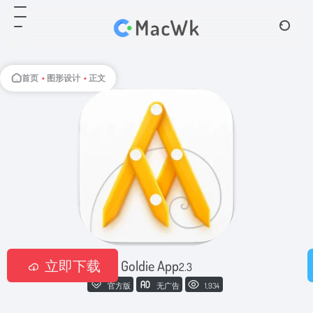
首页
•
图形设计
•
正文
立即下载
Goldie App
2.3
官方版
无广告
1,934