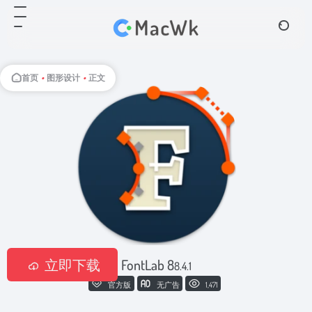
首页
•
图形设计
•
正文
立即下载
FontLab 8
8.4.1
官方版
无广告
1,471