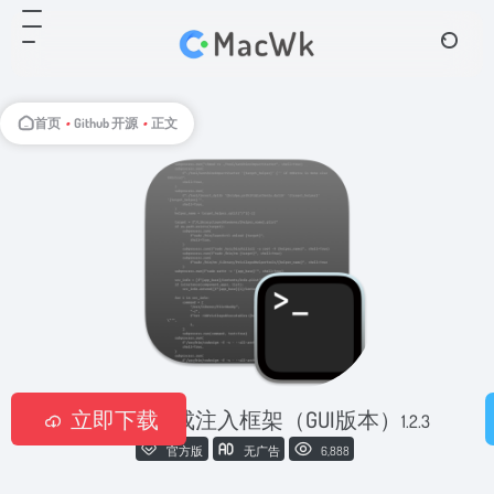
首页
•
Github 开源
•
正文
🔥 macOS集成注入框架（GUI版本）
立即下载
1.2.3
官方版
无广告
6,888