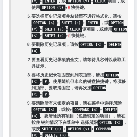
+
，或
+
项目，或
(⌥)
ENTER
OPTION (⌥)
CLICK
使用
+
快捷键。
n
OPTION (⌥)
要选择历史记录项并粘贴而不进行格式化，请按
+
+
，或
OPTION (⌥)
SHIFT (⇧)
ENTER
OPTION
+
+
该项目，或使用
(⌥)
SHIFT (⇧)
CLICK
OPTION
+
+
快捷键。
n
(⌥)
SHIFT (⇧)
要删除历史记录项，请按
+
OPTION (⌥)
DELETE
。
(⌫)
要查看历史记录项的全文，请等待几秒钟以获取工
具提示。
要将历史记录项固定到列表顶部，请按
OPTION
+
。使用随机但永久的键盘快捷键，将项移
(⌥)
P
到顶部。要取消固定，请再次按
OPTION
+
。
(⌥)
P
要清除所有未锁定的项目，请在菜单中选择
清除
，或按+
+
OPTION (⌥)
COMMAND (⌘)
DELETE
。要清除所有项目（包括锁定的项目），请在
(⌫)
按住 键的情况下在菜单中 选择
清除
，
OPTION (⌥)
或按
+
+
SHIFT (⇧)
OPTION (⌥)
COMMAND
+
。
(⌘)
DELETE (⌫)