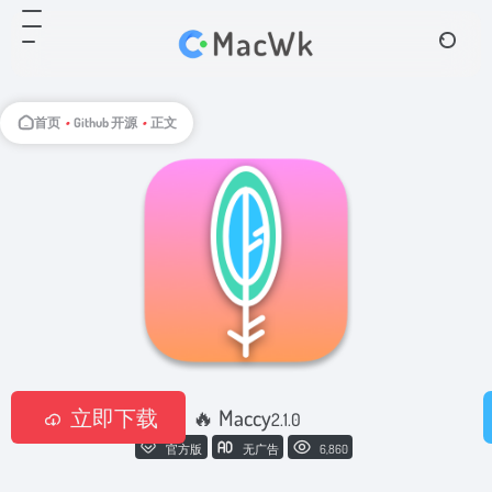
首页
•
Github 开源
•
正文
立即下载
🔥 Maccy
2.1.0
官方版
无广告
6,860