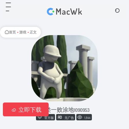
首页
•
游戏
•
正文
立即下载
人类一败涂地
1090953
官方版
无广告
1,844