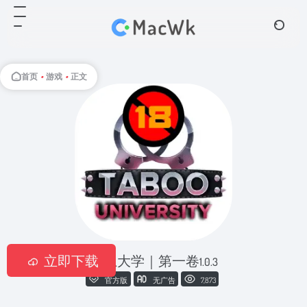
首页
•
游戏
•
正文
立即下载
禁忌大学｜第一卷
1.0.3
官方版
无广告
7,873