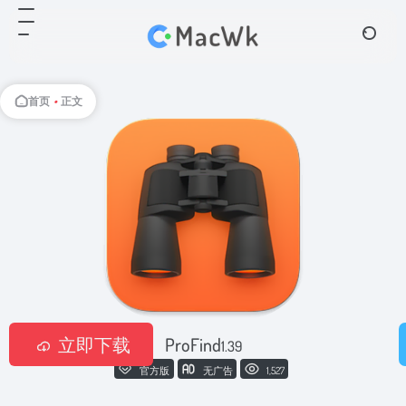
首页
•
正文
立即下载
ProFind
1.39
官方版
无广告
1,527