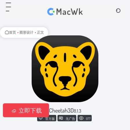
首页
•
图形设计
•
正文
立即下载
Cheetah3D
8.1.3
官方版
无广告
977