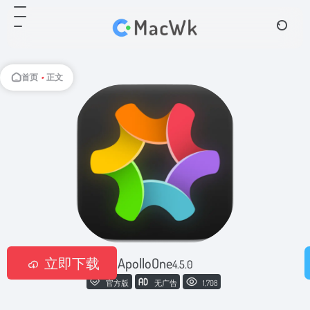
首页
•
正文
立即下载
ApolloOne
4.5.0
官方版
无广告
1,708