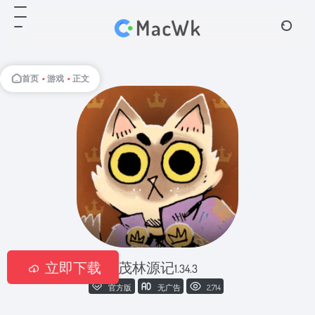
首页
•
游戏
•
正文
立即下载
茂林源记
1.34.3
官方版
无广告
2,714