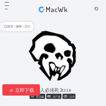
首页
•
游戏
•
正文
立即下载
兽人必须死 3
1.2.5.6
官方版
无广告
1,079