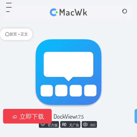
首页
•
正文
立即下载
DockView
1.7.5
官方版
无广告
985