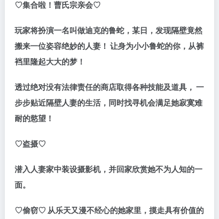
♡集合啦！曹氏宗亲会♡
玩家将扮演一名叫做迪克的鲁蛇，某日，发现隔壁竟然
搬来一位姿容绝妙的人妻！ 让身为小小鲁蛇的你，从裤
裆里隆起大大的梦！
透过绝对没有法律责任的商店取得各种技能及道具， 一
步步贴近隔壁人妻的生活，同时找寻机会满足她寂寞难
耐的慾望！
♡盗摄♡
潜入人妻家中装设摄影机，并回家欣赏她不为人知的一
面。
♡偷窃♡ 从乐天又漫不经心的她家里，摸走具有价值的