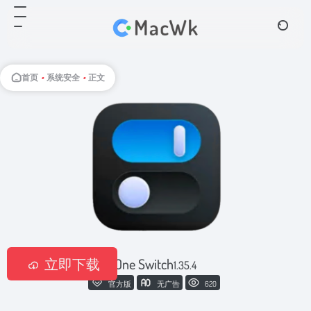
首页
•
系统安全
•
正文
立即下载
One Switch
1.35.4
官方版
无广告
620