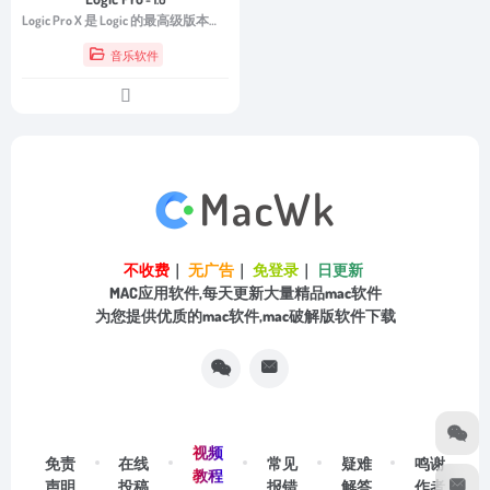
Logic Pro X 是 Logic 的最高级版本。现代界面中内置了用于专业音乐制作、音频处理和混音的强大工具，无论您身在何处，都能快速获得高质量结果且易于使用。Logic Pro X 包含大量乐器、效果和循环 - 创作出色作品所需的一切。
音乐软件
不收费
｜
无广告
｜
免登录
｜
日更新
MAC应用软件,每天更新大量精品mac软件
为您提供优质的mac软件,mac破解版软件下载
视频
免责
在线
常见
疑难
鸣谢
教程
声明
投稿
报错
解答
作者