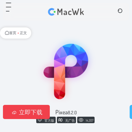
首页
•
正文
立即下载
Pixea
8.2.0
官方版
无广告
14,207