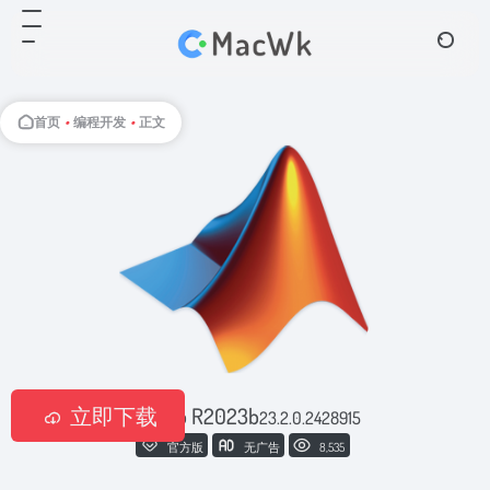
首页
•
编程开发
•
正文
立即下载
Matlab R2023b
23.2.0.2428915
官方版
无广告
8,535