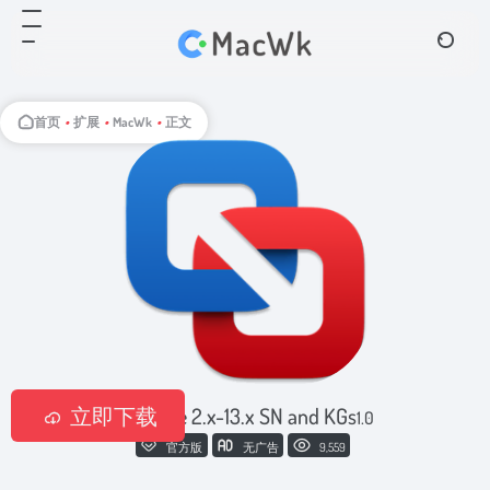
首页
•
扩展
•
MacWk
•
正文
立即下载
VMWare 2.x-13.x SN and KGs
1.0
官方版
无广告
9,559