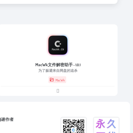
MacWk文件解密助手
- 1.0.1
为了躲避来自网盘的追杀
MacWk
鸣谢作者