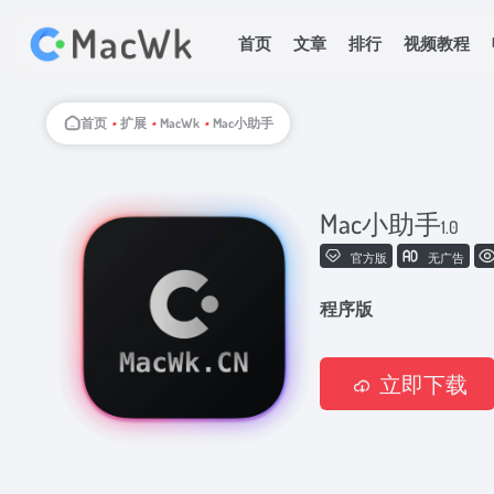
首页
文章
排行
视频教程
首页
•
扩展
•
MacWk
•
Mac小助手
Mac小助手
1.0
官方版
无广告
程序版
立即下载