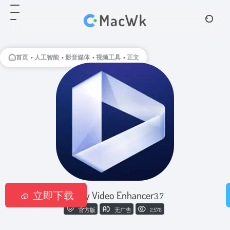
首页
•
人工智能
•
影音媒体
•
视频工具
•
正文
立即下载
Aiarty Video Enhancer
3.7
官方版
无广告
2,576