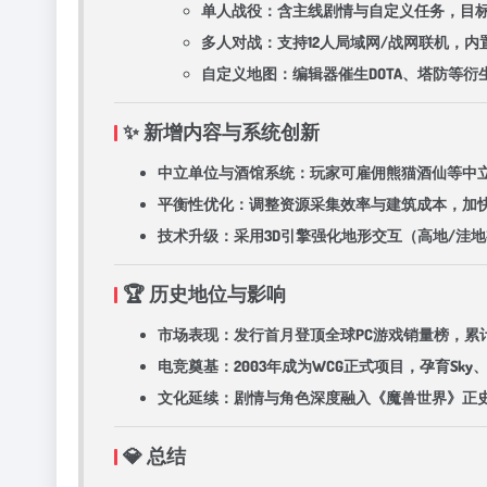
​单人战役​：含主线剧情与自定义任务，
​多人对战​：支持12人局域网/战网联机，
​自定义地图​：编辑器催生DOTA、塔防等
✨ ​新增内容与系统创新​
​中立单位与酒馆系统​：玩家可雇佣熊猫酒仙等
​平衡性优化​：调整资源采集效率与建筑成本，加
​技术升级​：采用3D引擎强化地形交互（高地/
🏆 ​历史地位与影响​
​市场表现​：发行首月登顶全球PC游戏销量榜，累
​电竞奠基​：2003年成为WCG正式项目，孕育Sk
​文化延续​：剧情与角色深度融入《魔兽世界》正
💎 ​总结​