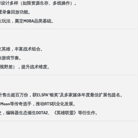
目标设计多样（如限资源生存、多线操作）。
内置录像回放功能。
衍生玩法，奠定MOBA品类基础。
中立英雄，丰富战术组合。
快游戏节奏。
洼地视野差），提升战术维度。
计售出超百万份，获ELSPA“银奖”及多家媒体年度最佳扩展包提名。
y、Moon等传奇选手，推动RTS职业化发展。
史，编辑器生态催生DOTA2、《英雄联盟》等衍生作。