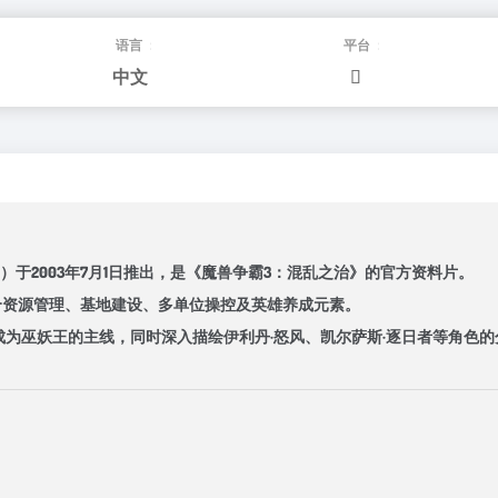
语言：
平台：
中文
ainment）于2003年7月1日推出，是《魔兽争霸3：混乱之治》的官方资料片。
，融合资源管理、基地建设、多单位操控及英雄养成元素。
后成为巫妖王的主线，同时深入描绘伊利丹·怒风、凯尔萨斯·逐日者等角色