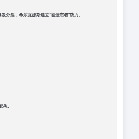
。
发分裂，希尔瓦娜斯建立“被遗忘者”势力。
配兵。