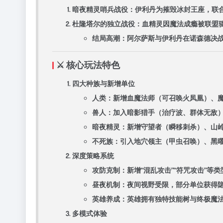
​暗夜精灵哨兵战役​：伊利丹为摧毁冰封王座，
​杜隆塔尔的独立战役​：血精灵因魔法成瘾被联
​结局高潮​：阿尔萨斯与伊利丹在诺森德
⚔️ ​核心玩法特色​
​四大种族与新增单位​
​人类​：新增血魔法师（可召唤火凤凰）
​兽人​：加入暗影猎手（治疗波、群体无
​暗夜精灵​：新增守望者（瞬移刺杀）、
​不死族​：引入地穴领主（甲虫召唤）、黑
​深度策略系统​
​攻防克制​：新增“混乱攻击”“符咒攻击
​昼夜机制​：夜间视野受限，部分单位获
​英雄养成​：英雄拥有独特技能树与终极魔
​多模式体验​