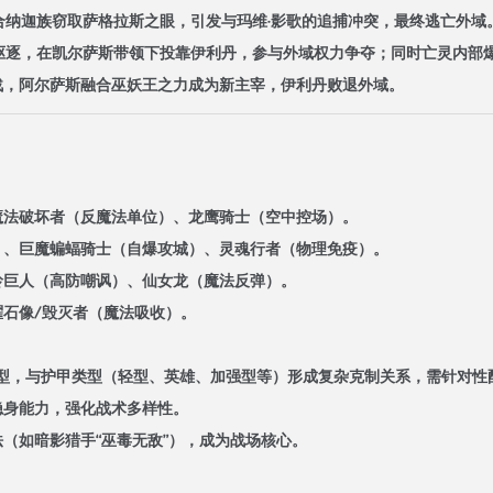
联合纳迦族窃取萨格拉斯之眼，引发与玛维·影歌的追捕冲突，最终逃亡外域
盟驱逐，在凯尔萨斯带领下投靠伊利丹，参与外域权力争夺；同时亡灵内部爆
决战，阿尔萨斯融合巫妖王之力成为新主宰，伊利丹败退外域。
、魔法破坏者（反魔法单位）、龙鹰骑士（空中控场）。
敌）、巨魔蝙蝠骑士（自爆攻城）、灵魂行者（物理免疫）。
山岭巨人（高防嘲讽）、仙女龙（魔法反弹）。
曜石像/毁灭者（魔法吸收）。
”等类型，与护甲类型（轻型、英雄、加强型等）形成复杂克制关系，需针对性
得隐身能力，强化战术多样性。
法（如暗影猎手“巫毒无敌”），成为战场核心。