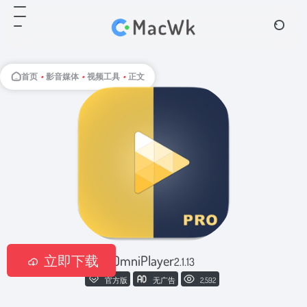
首页
•
影音媒体
•
视频工具
•
正文
立即下载
OmniPlayer
2.1.13
官方版
无广告
2,592