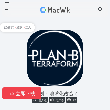
首页
•
游戏
•
正文
立即下载
B计划：地球化改造
1.01
官方版
无广告
912